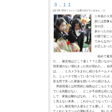
３．１１
[10 3月 2012 |
コメントは受け付けていません。
| ]
１年前の３
前には想像
次の日、、
多かったの
の国で起こ
てみんなの
が正しかっ
始めて被災
だ、、被災地はどこ？遠く？？と思いなが
現実感のない壊れきった街が現れた。。結
ば、、、とカメラをまわし続けるチームメ
た、ニュースで知っているつもりだったが
至る所で失った家族を想いいのり続ける人
津波現場とは対照的に福島はどこもとても
でいる気配がない、、どこか不自然な街に
して、家族は離ればなれ、、そして立ち入
く見えない未来。。これからどうなってい
しかし被災地の人達もとても優しく、そし
てくれたタクシーの運転手さん、、街いた