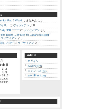
ts
er for iPad 2 Wood
に まなみん より
ブイリ。
に
ヴィヴィアン
より
Party “PALETTE”
に
ヴィヴィアン
より
(The Rising) Jeff Mills for Japanese Relief
に
ヴィヴィアン
より
 〜新しい日〜
に
ヴィヴィアン
より
Admin
8月
ログイン
金
土
日
投稿の
RSS
1
2
コメントの
RSS
8
9
4
15
16
WordPress.org
1
22
23
8
29
30
d