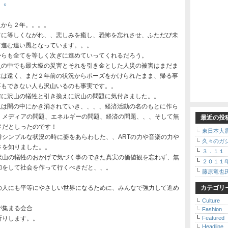
。。
災から２年。。。。
てに等しくながれ、、悲しみを癒し、恐怖を忘れさせ、ふただび未
て進む追い風となっています。。。
からも全てを等しく次ぎに進めていってくれるだろう。
史の中でも最大級の災害とそれを引き金とした人災の被害はまだま
には遠く、まだ２年前の状況からポーズをかけられたまま、帰る事
事もできない人も沢山いるのも事実です。。
前に沢山の犠牲と引き換えに沢山の問題に気付きました。。
人は闇の中にかき消されていき、、、、経済活動の名のもとに作ら
、メディアの問題、エネルギーの問題、経済の問題、、、そして無
最近の投
メだとしったのです！
東日本大
シンプルな状況の時に姿をあらわした、、ARTの力や音楽の力や
久々のガ
さを知りました。。
３．１１
沢山の犠牲のおかげで気づく事のできた真実の価値観を忘れず、無
２０１１
加をして社会を作って行くべきだと、、。
藤原竜也
の人にも平等にやさしい世界になるために、みんなで強力して進め
カテゴリ
Culture
が集まる会合
Fashion
祈りします。。
Featured
Headline