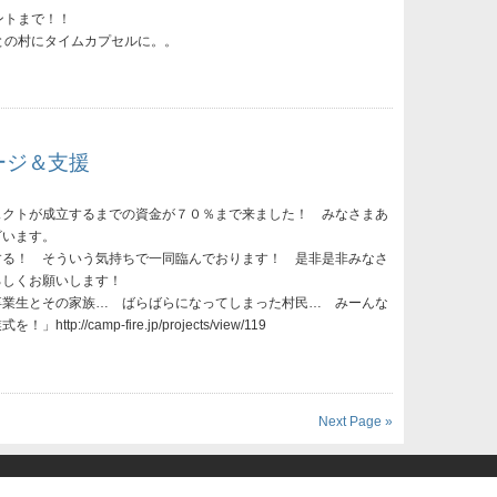
ントまで！！
との村にタイムカプセルに。。
ージ＆支援
ェクトが成立するまでの資金が７０％まで来ました！ みなさまあ
ざいます。
する！ そういう気持ちで一同臨んでおります！ 是非是非みなさ
ろしくお願いします！
卒業生とその家族… ばらばらになってしまった村民… みーんな
http://camp-fire.jp/projects/view/119
Next Page »