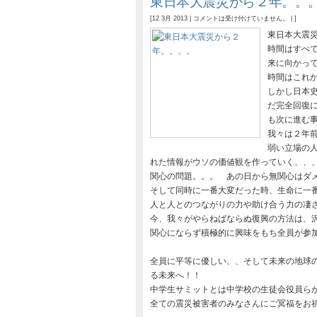
東日本大震災から２年。。
[12 3月 2013 |
コメントは受け付けていません。
| ]
東日本大震
時間はすべ
来に向かっ
時間はこれ
しかし日本
だ完全回復
も次に進む
我々は２年
弱い立場の
れた情報がウソの価値観を作っていく、、
関心の問題。。。 あの日から無関心はダ
そして同時に一番大変だった時、生命に一番
人と人とのつながりの力や助け合う力の凄
今、我々がやらねばならぬ復興の方法は、
関心にならず積極的に興味をもち全員が参
全員に平等に優しい、、そして未来の地球
る未来へ！！
中学生サミットとは中学校の生徒会役員ら
全ての震災被害者のみなさんにご冥福をお