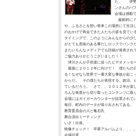
た。 伊勢
ンさんのパ
会場は感動
飯館村に７
や、ふるさとを想い将来この場所にて生活
のおかげで再会できた人たちの姿を見てい
タイミングで、このようにみんなからの少
がとても意味のある事だしロックでパンク
またいろんなメディアでも詳細が発表され
ご協力ありがとうございました！！
津川さんが子供達に送ったビデオメッセー
最後に２０１２年に向けて！ 僕たちの日
る！なぜなら世界で一番大変な事故が起こ
からだ。 その僕たちが表現する、政治、
ているだろう。 さて、、２０１２年が楽しみ
ろんな角度から切り取ったコンテンツに取
会場にはガイガーカウンターが設置されて
毎日、町内のデータが張り出されてある。
教育委員会の人と亀石氏
舞台演出ミーティング
いざ！出発。
映像チェック！ 卒業アルバムより、、、
会場設置。。