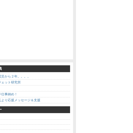
稿
震災から２年。。。。
ジェット研究所
年仕事納め！
氏より応援メッセージ＆支援
ー