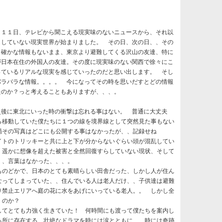
月１１日、テレビから聞こえる現実味のないニュースから、それ以
もしていない現実世界が始まりました。 その日、次の日、、その
、確かな情報もないまま、東京より避難してくる沢山の友達、特に
が日本在住の外国人の友達。その度に現実味のない関西で徐々にこ
っているリアルな現実を感じていったのだと思い出します。 そし
バラバラな情報。。。。 今になってその時を思いだすとどの情報
たのか？っと考えることもありますが、、、。
後に東北にいった時の衝撃は忘れる事はない。 普通に大丈夫
ら移動していた僕たちに１つの線を境界線として突然見た事もない
局その写真はどこにも公開する事はなかったが、、記録せね
イトのトリッキーと共に上と下が分からないぐらい頭が混乱してい
、遥かに想像を超えた被害と全然回復すらしていない現状、そして
、、言葉はなかった、、、。
のどかで、日本のとても素晴らしい田舎だった、しかし人が住ん
なってしまっていた、、住んでいる人は老人だけ、、子供達は避難
り禁止エリアへ庭の花に水をあげにいっている老人。。 しかし全
くのか？
てとても力強く生きていた！ 何時間にも渡って僕たちを案内し
る所に存在する、壮絶なドラマを時には涙とともに、、時には奇跡