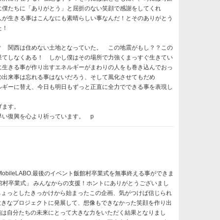
に僕たちに「ありがとう」と屈折のない笑顔で感謝をしてくれ
人が生きる事はこんなにも素晴らしい事なんだ！とそのありがとう
た！
 関西は住めない土地となっていた。 この地震がもし？？この
果てしなくある！ しかし僕はその場所で力強くまっすぐ生きてい
に生きる事が作り出すエネルギーがまわりの人をも巻き込んでおっ
の出来事は忘れる事はないだろう、そして風化させてもだめ
ルギーに替え、今日も明日もずっと正直に全力でできる事を表現し
げます。
い復興を心より祈っています。 p
MobileLABO.最後のイベント飯館村卒業式を無事終える事ができま
館村卒業式」 みんなからの支援！ホントにありがとうございまし
ちょっとしたきっかけから始まったこの企画、気がつけば信じられ
大きなプロジェクトに発展して、想像もできなかった笑顔を作り出
鎖は自分たちの未来にとって大きな力をいただく結果となりまし