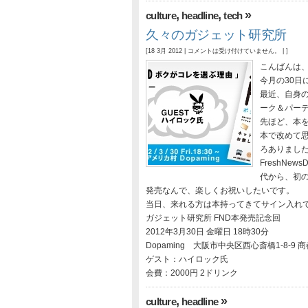
,
,
»
culture
headline
tech
久々のガジェット研究所
[18 3月 2012 |
コメントは受け付けていません。
| ]
こんばんは、H
今月の30日
最近、自身
ーク＆パー
先ほど、本
本で改めて
ろありまし
FreshNe
代から、初の
発売なんで、楽しくお祝いしたいです。
当日、来れる方は本持ってきてサイン入れ
ガジェット研究所 FND本発売記念回
2012年3月30日 金曜日 18時30分
Dopaming 大阪市中央区西心斎橋1-8-9 商都
ゲスト：ハイロック氏
会費：2000円 2ドリンク
,
»
culture
headline