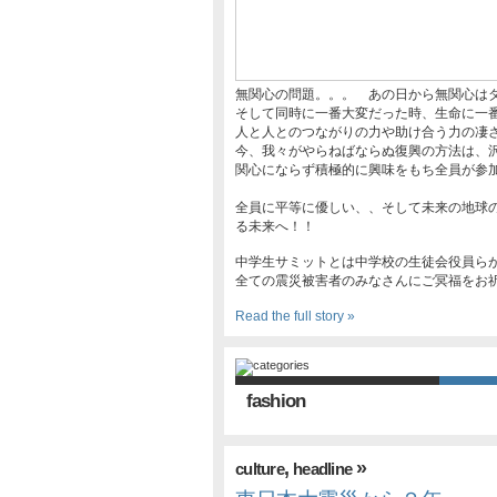
無関心の問題。。。 あの日から無関心は
そして同時に一番大変だった時、生命に一番
人と人とのつながりの力や助け合う力の凄
今、我々がやらねばならぬ復興の方法は、
関心にならず積極的に興味をもち全員が参
全員に平等に優しい、、そして未来の地球
る未来へ！！
中学生サミットとは中学校の生徒会役員ら
全ての震災被害者のみなさんにご冥福をお
Read the full story »
fashion
,
»
culture
headline