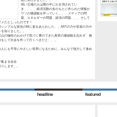
弱い立場の人は闇の中にかき消されてい
き、、、、経済活動の名のもとに作られた情報が
ウソの価値観を作っていく、、、メディアの問
題、エネルギーの問題、経済の問題、、、そして
ダメだとしったのです！
シンプルな状況の時に姿をあらわした、、ARTの力や音楽の力や
さを知りました。。
沢山の犠牲のおかげで気づく事のできた真実の価値観を忘れず、無
加をして社会を作って行くべきだと、、。
の人にも平等にやさしい世界になるために、みんなで強力して進め
が集まる会合
祈りします。。
headline
featured