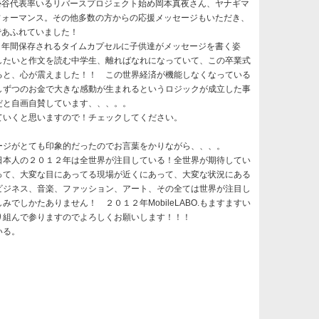
谷代表率いるリバースプロジェクト始め岡本真夜さん、ヤナギマ
フォーマンス。その他多数の方からの応援メッセージもいただき、
であふれていました！
年間保存されるタイムカプセルに子供達がメッセージを書く姿
したいと作文を読む中学生、離ればなれになっていて、この卒業式
ると、心が震えました！！ この世界経済が機能しなくなっている
しずつのお金で大きな感動が生まれるというロジックが成立した事
だと自画自賛しています、、、。。
ていくと思いますので！チェックしてください。
ジがとても印象的だったのでお言葉をかりながら、、、。
本人の２０１２年は全世界が注目している！全世界が期待してい
って、大変な目にあってる現場が近くにあって、大変な状況にある
ビジネス、音楽、ファッション、アート、その全ては世界が注目し
でしかたありません！ ２０１２年MobileLABO.もますますい
り組んで参りますのでよろしくお願いします！！！
いる。
。