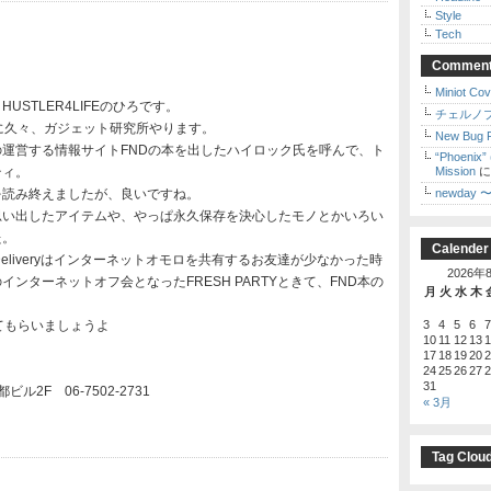
Style
Tech
Commen
Miniot Cov
USTLER4LIFEのひろです。
チェルノ
に久々、ガジェット研究所やります。
New Bug 
の運営する情報サイトFNDの本を出したハイロック氏を呼んで、ト
“Phoenix” 
ティ。
Mission
を読み終えましたが、良いですね。
newday
思い出したアイテムや、やっぱ永久保存を決心したモノとかいろい
た。
Calender
wsDeliveryはインターネットオモロを共有するお友達が少なかった時
2026年
インターネットオフ会となったFRESH PARTYときて、FND本の
月
火
水
木
てもらいましょうよ
3
4
5
6
7
10
11
12
13
1
17
18
19
20
2
24
25
26
27
2
31
ビル2F 06-7502-2731
« 3月
Tag Clou