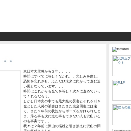
。。。
東日本大震災から２年。。。。
時間はすべてに等しくながれ、、悲しみを癒し、
恐怖を忘れさせ、ふただび未来に向かって進む追
い風となっています。。。
時間はこれからも全てを等しく次ぎに進めていっ
てくれるだろう。
しかし日本史の中でも最大級の災害とそれを引き
金とした人災の被害はまだまだ完全回復には遠
く、まだ２年前の状況からポーズをかけられたま
ま、帰る事も次に進む事もできない人も沢山いる
のも事実です。。
我々は２年前に沢山の犠牲と引き換えに沢山の問
題に気付きました。。