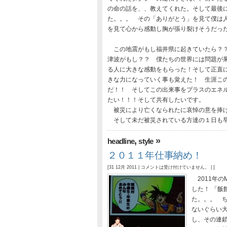
の命の話を、、教えてくれた。そして最後
た。。。 その「ありがとう」を見て僕は
を見て心から感動し胸が張り裂けそうだっ
この地震がもし福井県に起きていたら？？
津波がもし？？ 僕たちの世界には問題が
る人に大きな感動をもらった！そして正直
きな力になっていく事も覚えた！ 生涯こ
だ！！ そしてこの出来事をプラスのエネ
たい！！！そして共有したいです。
被災により亡くなられたに哀悼の意を捧
そして未だ被災されている方達の１日も早
,
»
headline
style
２０１１年仕事納め！
[31 12月 2011 |
コメントは受け付けていません。
| ]
2011年の
した！ 「飯
た。。。 
ないぐらい
し、その連