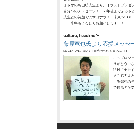
まさかの鳥山明先生より、イラストプレゼ
自分へのメッセージ！ ７年後までふるさ
先生との笑顔でのサヨナラ！ 未来へGO!
来年もよろしくお願いします！！
,
»
culture
headline
藤原竜也氏より応援メッセ
[23 11月 2011 |
コメントは受け付けていません。
| ]
このプロジ
りがとうご
絶対に実行
まご協力よ
「飯舘村の
で最高の卒業式を！」